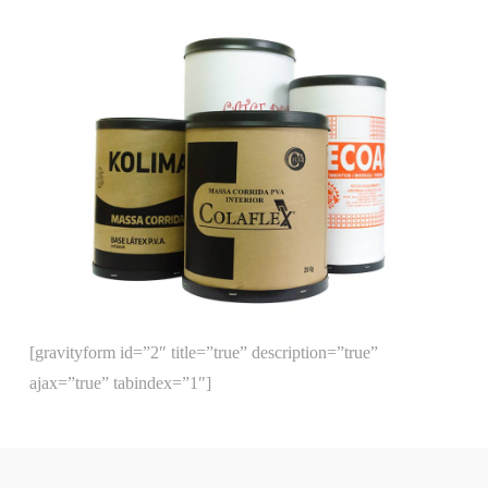
[gravityform id=”2″ title=”true” description=”true”
ajax=”true” tabindex=”1″]